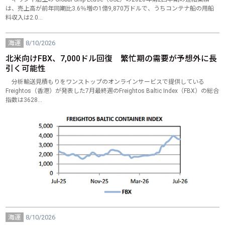
は、売上高が前年同期比3.6％増の1億9,870万ドルで、うちコンテナ船の用船
料収入は2.0…
海運
8/10/2026
北米向けFBX、7,000ドル回復 繁忙期の需要が予想外に長
引く可能性
分析輸送見積もりをワンストップのオンラインサービスで提供している
Freightos（香港）が発表した7月最終週のFreightos Baltic Index（FBX）の総合
指数は3628…
海運
8/10/2026