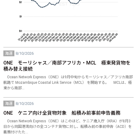
海運
8/10/2026
ONE モーリシャス／南部アフリカ・MCL 極東発貨物を
積み替え接続
Ocean Network Express（ONE）は9月中旬からモーリシャス／アフリカ南部
航路で Mozambique Coastal Link Service（MCL） を開始する。 MCLは、極
東から南部…
海運
8/10/2026
ONE ケニア向け全貨物対象 船積み前事前申告義務
Ocean Network Express（ONE）はこのほど、ケニア歳入庁（KRA）が8月3
日から同国港湾向けの全コンテナ貨物に対し、船積み前の事前申告（ACD）を
義務付けたた…