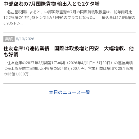
中部空港の7月国際貨物 輸出入とも2ケタ増
名古屋税関によると、中部国際空港の7月の国際貨物取扱量は、前年同月比
12.2％増の1万1,48トンで5カ月連続のプラスとなった。 積込量は17.0％増の
5,935トン…
業績
8/10/2026
住友倉庫1Q連結業績 国際は取扱増と円安 大幅増収、他
も好調
住友倉庫の2027年3月期第1四半期（2026年4月1日～6月30日）の連結業績
は売上高が前年同期比5.4％増の504億3,800万円、営業利益は増収で28.1％増
の35億1,000万…
本日のニュース一覧