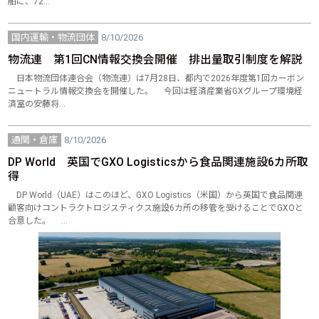
舶に、72…
国内運輸・物流団体
8/10/2026
物流連 第1回CN情報交換会開催 排出量取引制度を解説
日本物流団体連合会（物流連）は7月28日、都内で2026年度第1回カーボン
ニュートラル情報交換会を開催した。 今回は経済産業省GXグループ環境経
済室の安藤将…
通関・倉庫
8/10/2026
DP World 英国でGXO Logisticsから食品関連施設6カ所取
得
DP World（UAE）はこのほど、GXO Logistics（米国）から英国で食品関連
顧客向けコントラクトロジスティクス施設6カ所の移管を受けることでGXOと
合意した。 …