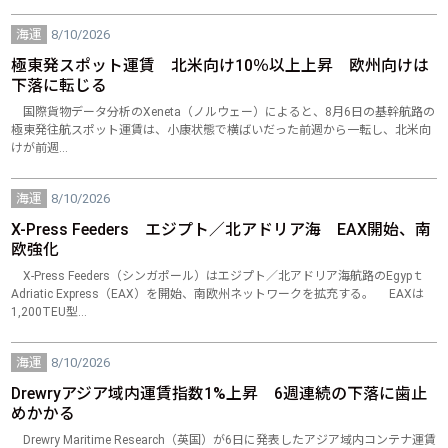
海運
8/10/2026
極東発スポット運賃 北米向け10％以上上昇 欧州向けは
下落に転じる
国際貨物データ分析のXeneta（ノルウェー）によると、8月6日の基幹航路の
極東発往航スポット運賃は、小康状態で横ばいだった前週から一転し、北米向
けが前週…
海運
8/10/2026
X-Press Feeders エジプト／北アドリア海 EAX開始、南
欧強化
X-Press Feeders（シンガポール）はエジプト／北アドリア海航路のEgypｔ
Adriatic Express（EAX）を開始、南欧州ネットワークを拡充する。 EAXは
1,200TEU型…
海運
8/10/2026
Drewryアジア域内運賃指数1%上昇 6週連続の下落に歯止
めかかる
Drewry Maritime Research（英国）が6日に発表したアジア域内コンテナ運賃