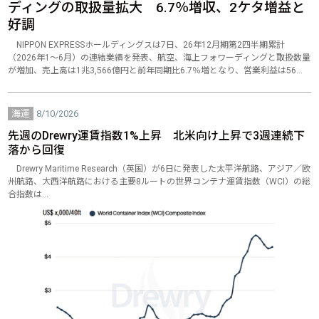
ディングの取扱量拡大 6.7％増収、2ケタ増益と
好調
NIPPON EXPRESSホールディングスは7日、26年12月期第2四半期累計
（2026年1～6月）の連結業績を発表、航空、海上フォワーディングと取扱数量
が増加、売上高は1兆3,566億円と前年同期比6.7％増となり、営業利益は56…
海運
8/10/2026
先週のDrewry運賃指数1%上昇 北米向け上昇で3週連続下
落から回復
Drewry Maritime Research（英国）が6日に発表した太平洋航路、アジア／欧
州航路、大西洋航路における主要8ルートの世界コンテナ運賃指数（WCI）の総
合指数は…