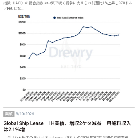
指数（IACI）の総合指数は中東で続く紛争に支えられ前週比1%上昇し970ドル
／FEUとな…
業績
8/10/2026
Global Ship Lease 1H業績、増収2ケタ減益 用船料収入
は2.1％増
ギリシャ船主の Global Ship Lease（GSL）の2026年第2四半期の連結業績