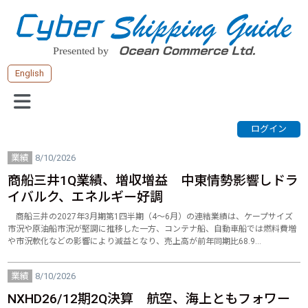
English
業績
8/10/2026
商船三井1Q業績、増収増益 中東情勢影響しドラ
イバルク、エネルギー好調
商船三井の2027年3月期第1四半期（4～6月）の連結業績は、ケープサイズ
市況や原油船市況が堅調に推移した一方、コンテナ船、自動車船では燃料費増
や市況軟化などの影響により減益となり、売上高が前年同期比68.9…
業績
8/10/2026
NXHD26/12期2Q決算 航空、海上ともフォワー