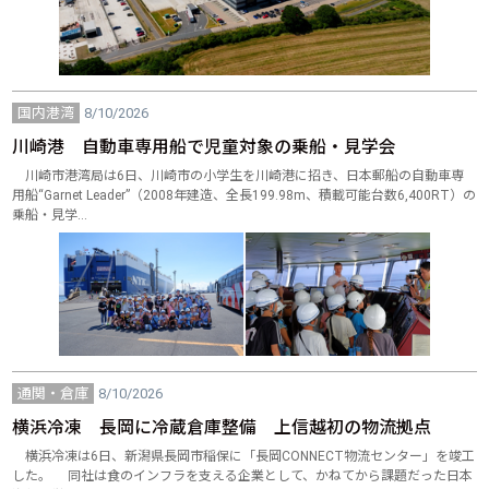
国内港湾
8/10/2026
川崎港 自動車専用船で児童対象の乗船・見学会
川崎市港湾局は6日、川崎市の小学生を川崎港に招き、日本郵船の自動車専
用船“Garnet Leader”（2008年建造、全長199.98m、積載可能台数6,400RT）の
乗船・見学…
通関・倉庫
8/10/2026
横浜冷凍 長岡に冷蔵倉庫整備 上信越初の物流拠点
横浜冷凍は6日、新潟県長岡市稲保に「長岡CONNECT物流センター」を竣工
した。 同社は食のインフラを支える企業として、かねてから課題だった日本