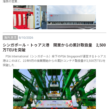
海側の営業…
海外港湾
8/10/2026
シンガポール・トゥアス港 開業からの累計取扱量 2,500
万TEUを突破
PSA International（シンガポール）傘下のPSA Singaporeが運営するトゥアス
港はこのほど、22年9月の操業開始からの累計コンテナ取扱量が2,500万TEUを
突破した…