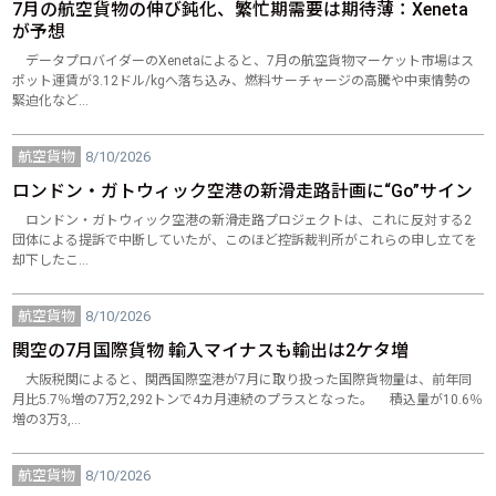
7月の航空貨物の伸び鈍化、繁忙期需要は期待薄：Xeneta
が予想
データプロバイダーのXenetaによると、7月の航空貨物マーケット市場はス
ポット運賃が3.12ドル/kgへ落ち込み、燃料サーチャージの高騰や中東情勢の
緊迫化など…
航空貨物
8/10/2026
ロンドン・ガトウィック空港の新滑走路計画に“Go”サイン
ロンドン・ガトウィック空港の新滑走路プロジェクトは、これに反対する2
団体による提訴で中断していたが、このほど控訴裁判所がこれらの申し立てを
却下したこ…
航空貨物
8/10/2026
関空の7月国際貨物 輸入マイナスも輸出は2ケタ増
大阪税関によると、関西国際空港が7月に取り扱った国際貨物量は、前年同
月比5.7％増の7万2,292トンで4カ月連続のプラスとなった。 積込量が10.6％
増の3万3,…
航空貨物
8/10/2026