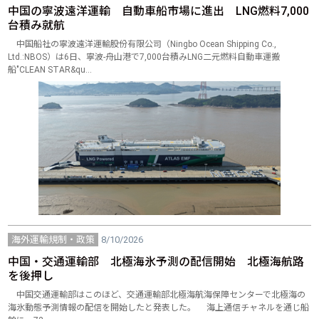
中国の寧波遠洋運輸 自動車船市場に進出 LNG燃料7,000
台積み就航
中国船社の寧波遠洋運輸股份有限公司（Ningbo Ocean Shipping Co.,
Ltd.:NBOS）は6日、寧波-舟山港で7,000台積みLNG二元燃料自動車運搬
船"CLEAN STAR&qu…
海外運輸規制・政策
8/10/2026
中国・交通運輸部 北極海氷予測の配信開始 北極海航路
を後押し
中国交通運輸部はこのほど、交通運輸部北極海航海保障センターで北極海の
海氷動態予測情報の配信を開始したと発表した。 海上通信チャネルを通じ船