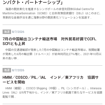
ンパクト・パートナーシップ」
海運の脱炭素化を推進するシンガポールの非営利団体Global Centre for
Maritime Decarbonisation（GCMD）と日本政策投資銀行（DBJ）はこのほど、
革新的な金融手法を通じ海事分野の脱炭素化ソリューションを加速す…
海運
8/7/2026
7月の中国輸出コンテナ輸送市場 対外貿易好調でCCFI、
SCFIとも上昇
中国の交通運輸部が発表した7月の中国輸出コンテナ輸送市場は、税関総署
が発表した6月の輸出額（ドルベース）が前年同月比27％増と、2021年10月以
来の高い伸…
海運
8/7/2026
HMM／COSCO／PIL／IAL インド／東アフリカ 協調サ
ービスを開始
HMM（韓国）、COSCO Shipping（中国）、PIL（シンガポール）、Interasia
Lines（IAL）は9月下旬から、インド／東アフリカ航路で新たなサービスを協調
配船で開…