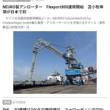
NEURO製アンローダー Flexport800運用開始 苫小牧埠
頭が日本で初
ドイツの先進的産業用機械メーカーNEUERO Industrietechnik fur
Forderanlagen Gmbの輸入販売・アフターサービスを手掛けるサナース（東京
都品川区南大井）は…
業績
8/7/2026
DHL 2Q業績は2ケタの増収増益 フォワーディング22％