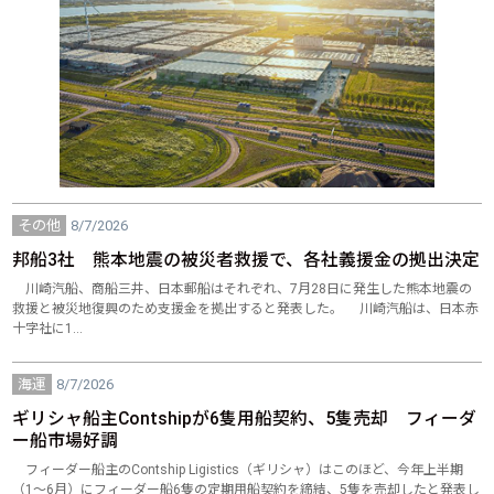
その他
8/7/2026
邦船3社 熊本地震の被災者救援で、各社義援金の拠出決定
川崎汽船、商船三井、日本郵船はそれぞれ、7月28日に発生した熊本地震の
救援と被災地復興のため支援金を拠出すると発表した。 川崎汽船は、日本赤
十字社に1…
海運
8/7/2026
ギリシャ船主Contshipが6隻用船契約、5隻売却 フィーダ
ー船市場好調
フィーダー船主のContship Ligistics（ギリシャ）はこのほど、今年上半期
（1～6月）にフィーダー船6隻の定期用船契約を締結、5隻を売却したと発表し