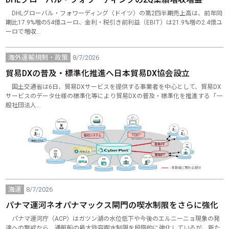
DHLグローバル・フォワーディング（ドイツ）の第2四半期売上高は、前年同
期比17.9%増の54億ユーロ、金利・税引き前利益（EBIT）は21.9%増の2.4億ユ
ーロで増収…
海外運輸規制・政策
8/7/2026
貿易DXの普及・標準化推進へ日本貿易DX協会設立
国土交通省は6日、貿易DXサービスを提供する事業者を中心として、貿易DX
サービスのデータ仕様の標準化等により貿易DXの普及・標準化を推進する「一
般社団法人…
海運
8/7/2026
パナマ運河ネオパナマックス閘門の喫水制限をさらに強化
パナマ運河庁（ACP）はガツン湖の水位低下や今後のエルニーニョ現象の発
達への警戒から、通航船の最大許容喫水制限を段階的に強化しているが、新た