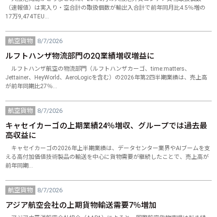
（速報値）は実入り・空合計の取扱個数が輸出入合計で前年同月比4.5％増の
17万9,474TEU…
航空貨物
8/7/2026
ルフトハンザ物流部門の2Q業績増収増益に
ルフトハンザ航空の物流部門（ルフトハンザカーゴ、time:matters、
Jettainer、HeyWorld、AeroLogicを含む）の2026年第2四半期業績は、売上高
が前年同期比27％…
航空貨物
8/7/2026
キャセイカーゴの上期業績24％増収、グループでは過去最
高収益に
キャセイカーゴの2026年上半期業績は、データセンター業界やAIブームを支
える高付加価値技術製品の輸送を中心に貨物需要が継続したことで、売上高が
前年同期…
航空貨物
8/7/2026
アジア航空会社の上期貨物輸送需要7％増加