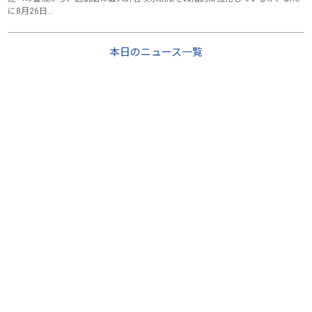
に8月26日…
本日のニュース一覧
Cyber Shipping Guide (CSG) presented by Ocean Commerce Ltd. All
rights reserved.