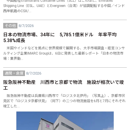
中国船社のSinotrans Container Lines（SCL）はこのほど、Emirates
Shipping Line（ESL、UAE）とEvergreen（台湾）が協調配船する中国／インド
西岸航路のCSX/…
その他
8/7/2026
日本の物流市場、34年に 5,785.1億米ドル 年率平均
5.38%成長
米国やインドなどを拠点に世界規模で展開する、大手市場調査・経営コンサ
ルティング企業IMARC Groupは、6日に発表した最新レポート「日本の物流市
場：業界動…
通関・倉庫
8/7/2026
阪急阪神不動産 川西市と京都で物流 施設が相次いで竣
工
阪急阪神不動産は兵庫県川西市で「ロジスタ北伊丹」（写真上）、京都市伏
見区で「ロジスタ京都伏見」（同下）の二つの物流施設を6月と7月にそれぞれ
竣工した…