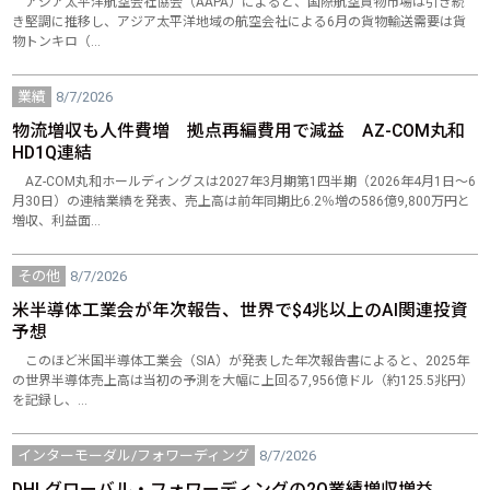
アジア太平洋航空会社協会（AAPA）によると、国際航空貨物市場は引き続
き堅調に推移し、アジア太平洋地域の航空会社による6月の貨物輸送需要は貨
物トンキロ（…
業績
8/7/2026
物流増収も人件費増 拠点再編費用で減益 AZ-COM丸和
HD1Q連結
AZ-COM丸和ホールディングスは2027年3月期第1四半期（2026年4月1日～6
月30日）の連結業績を発表、売上高は前年同期比6.2％増の586億9,800万円と
増収、利益面…
その他
8/7/2026
米半導体工業会が年次報告、世界で$4兆以上のAI関連投資
予想
このほど米国半導体工業会（SIA）が発表した年次報告書によると、2025年
の世界半導体売上高は当初の予測を大幅に上回る7,956億ドル（約125.5兆円）
を記録し、…
インターモーダル/フォワーディング
8/7/2026
DHLグローバル・フォワーディングの2Q業績増収増益