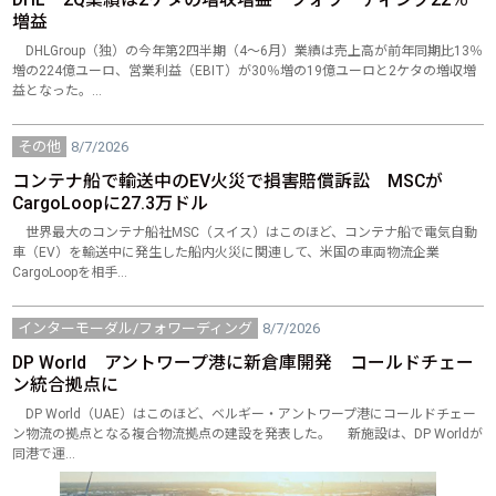
増益
DHLGroup（独）の今年第2四半期（4～6月）業績は売上高が前年同期比13％
増の224億ユーロ、営業利益（EBIT）が30％増の19億ユーロと2ケタの増収増
益となった。…
その他
8/7/2026
コンテナ船で輸送中のEV火災で損害賠償訴訟 MSCが
CargoLoopに27.3万ドル
世界最大のコンテナ船社MSC（スイス）はこのほど、コンテナ船で電気自動
車（EV）を輸送中に発生した船内火災に関連して、米国の車両物流企業
CargoLoopを相手…
インターモーダル/フォワーディング
8/7/2026
DP World アントワープ港に新倉庫開発 コールドチェー
ン統合拠点に
DP World（UAE）はこのほど、ベルギー・アントワープ港にコールドチェー
ン物流の拠点となる複合物流拠点の建設を発表した。 新施設は、DP Worldが
同港で運…