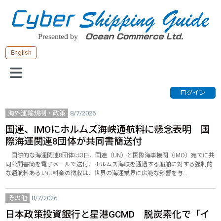
English
海外運輸規制・政策
8/7/2026
国連、IMOにホルムズ海峡通航料に懸念表明 国
際海運関連8団体が共同書簡送付
国際的な海運関連8団体は3日、国連（UN）と国際海事機関（IMO）宛てに共
同公開書簡を電子メールで送付、ホルムズ海峡を通過する船舶に対する強制的
な通航料あるいは料金の徴収は、世界の海運業界に広範な影響を与…
その他
8/7/2026
日本政策投資銀行と星港GCMD 脱炭素化で「イ