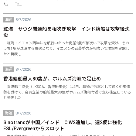
た。 “C…
海運
8/7/2026
紅海 サウジ関連船を相次ぎ攻撃 インド籍船は攻撃後沈
没
紅海・イエメン西岸沖を航行中だった商船2隻が相次いで攻撃を受け、その
うち1隻が沈没する事態となり、イエメンの武装勢力が相次いで攻撃を実施し
たと発表し…
海運
8/7/2026
香港籍船最大80隻が、ホルムズ海峡で足止め
香港船主協会（JKSOA、香港船東会）は4日、緊迫が依然として続く中東情
勢を受けて、会員企業の船舶最大80隻がホルムズ海峡付近で立ち往生している
と発表した…
海運
8/7/2026
Sinotransが中国／インド CIW2追加し、週2便に強化
ESL/Evergreenからスロット