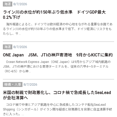
海運
8/7/2026
ライン川の水位が約150年ぶり低水準 ドイツGDP最大
0.2%下げ
海外報道によると、ドイツでは欧州経済の中心地をながれる重要な水路であ
るライン川の水位が約150年ぶりの低水準まで低下、ドイツ経済にリスクをも
たらし、サ…
海運
8/7/2026
ONE Japan JSM、JTIの神戸寄港地 9月からKICTに集約
Ocean Network Express Japan（ONE Japan）は9月からアジア域内航路の
JSM、JTIの神戸港における寄港ターミナルを、従来の六甲4～5ターミナル
（RC‑4/5）から神…
機構・人事
8/7/2026
米国の制裁で財政悪化し、コロナ禍で急成長したSeaLead
が会社清算へ
コロナ禍で中東とアジア航路を中心に急成長したコンテナ船社SeaLead
Shipping（シンガポール）がイラン関与疑惑と財務悪化を背景に自主清算手続
きに入った。…