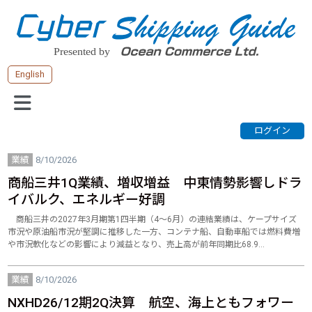
English
業績
8/10/2026
商船三井1Q業績、増収増益 中東情勢影響しドラ
イバルク、エネルギー好調
商船三井の2027年3月期第1四半期（4～6月）の連結業績は、ケープサイズ
市況や原油船市況が堅調に推移した一方、コンテナ船、自動車船では燃料費増
や市況軟化などの影響により減益となり、売上高が前年同期比68.9…
業績
8/10/2026
NXHD26/12期2Q決算 航空、海上ともフォワー