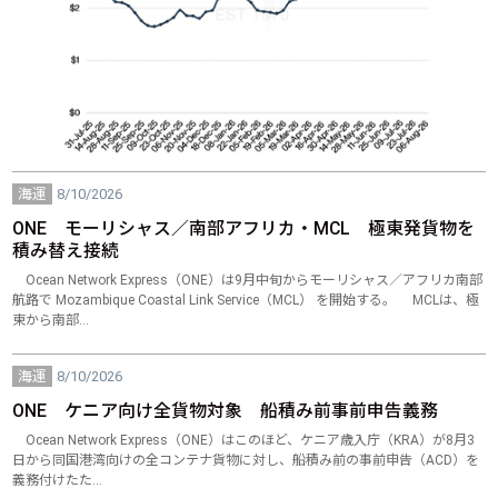
海運
8/10/2026
ONE モーリシャス／南部アフリカ・MCL 極東発貨物を
積み替え接続
Ocean Network Express（ONE）は9月中旬からモーリシャス／アフリカ南部
航路で Mozambique Coastal Link Service（MCL） を開始する。 MCLは、極
東から南部…
海運
8/10/2026
ONE ケニア向け全貨物対象 船積み前事前申告義務
Ocean Network Express（ONE）はこのほど、ケニア歳入庁（KRA）が8月3
日から同国港湾向けの全コンテナ貨物に対し、船積み前の事前申告（ACD）を
義務付けたた…