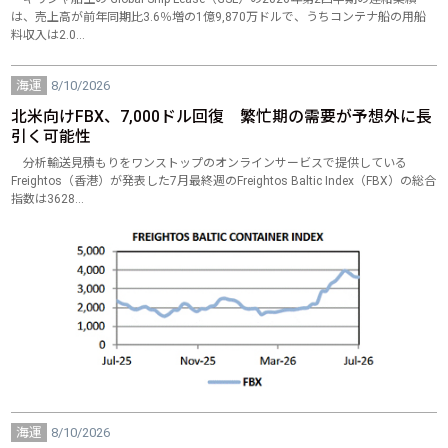
は、売上高が前年同期比3.6％増の1億9,870万ドルで、うちコンテナ船の用船
料収入は2.0…
海運
8/10/2026
北米向けFBX、7,000ドル回復 繁忙期の需要が予想外に長
引く可能性
分析輸送見積もりをワンストップのオンラインサービスで提供している
Freightos（香港）が発表した7月最終週のFreightos Baltic Index（FBX）の総合
指数は3628…
海運
8/10/2026