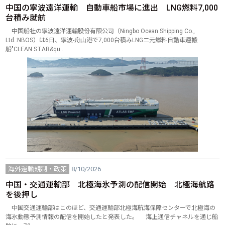
中国の寧波遠洋運輸 自動車船市場に進出 LNG燃料7,000
台積み就航
中国船社の寧波遠洋運輸股份有限公司（Ningbo Ocean Shipping Co.,
Ltd.:NBOS）は6日、寧波-舟山港で7,000台積みLNG二元燃料自動車運搬
船"CLEAN STAR&qu…
海外運輸規制・政策
8/10/2026
中国・交通運輸部 北極海氷予測の配信開始 北極海航路
を後押し
中国交通運輸部はこのほど、交通運輸部北極海航海保障センターで北極海の
海氷動態予測情報の配信を開始したと発表した。 海上通信チャネルを通じ船