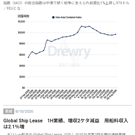
指数（IACI）の総合指数は中東で続く紛争に支えられ前週比1%上昇し970ドル
／FEUとな…
業績
8/10/2026
Global Ship Lease 1H業績、増収2ケタ減益 用船料収入
は2.1％増
ギリシャ船主の Global Ship Lease（GSL）の2026年第2四半期の連結業績