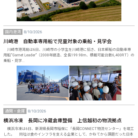
国内港湾
8/10/2026
川崎港 自動車専用船で児童対象の乗船・見学会
川崎市港湾局は6日、川崎市の小学生を川崎港に招き、日本郵船の自動車専
用船“Garnet Leader”（2008年建造、全長199.98m、積載可能台数6,400RT）の
乗船・見学…
通関・倉庫
8/10/2026
横浜冷凍 長岡に冷蔵倉庫整備 上信越初の物流拠点
横浜冷凍は6日、新潟県長岡市稲保に「長岡CONNECT物流センター」を竣工
した。 同社は食のインフラを支える企業として、かねてから課題だった日本