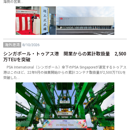
海側の営業…
海外港湾
8/10/2026
シンガポール・トゥアス港 開業からの累計取扱量 2,500
万TEUを突破
PSA International（シンガポール）傘下のPSA Singaporeが運営するトゥアス
港はこのほど、22年9月の操業開始からの累計コンテナ取扱量が2,500万TEUを
突破した…