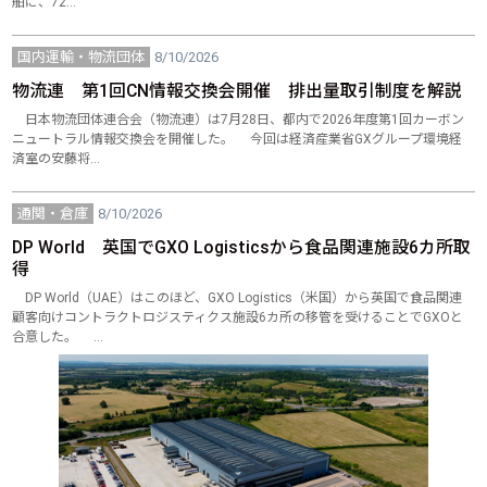
舶に、72…
国内運輸・物流団体
8/10/2026
物流連 第1回CN情報交換会開催 排出量取引制度を解説
日本物流団体連合会（物流連）は7月28日、都内で2026年度第1回カーボン
ニュートラル情報交換会を開催した。 今回は経済産業省GXグループ環境経
済室の安藤将…
通関・倉庫
8/10/2026
DP World 英国でGXO Logisticsから食品関連施設6カ所取
得
DP World（UAE）はこのほど、GXO Logistics（米国）から英国で食品関連
顧客向けコントラクトロジスティクス施設6カ所の移管を受けることでGXOと
合意した。 …