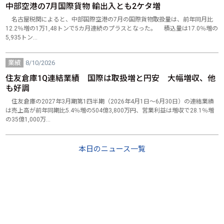
中部空港の7月国際貨物 輸出入とも2ケタ増
名古屋税関によると、中部国際空港の7月の国際貨物取扱量は、前年同月比
12.2％増の1万1,48トンで5カ月連続のプラスとなった。 積込量は17.0％増の
5,935トン…
業績
8/10/2026
住友倉庫1Q連結業績 国際は取扱増と円安 大幅増収、他
も好調
住友倉庫の2027年3月期第1四半期（2026年4月1日～6月30日）の連結業績
は売上高が前年同期比5.4％増の504億3,800万円、営業利益は増収で28.1％増
の35億1,000万…
本日のニュース一覧