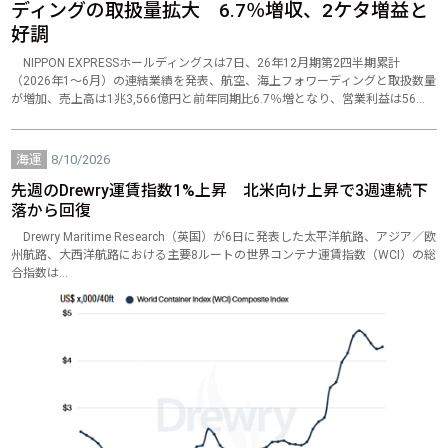
ディングの取扱量拡大 6.7％増収、2ケタ増益と
好調
NIPPON EXPRESSホールディングスは7日、26年12月期第2四半期累計
（2026年1～6月）の連結業績を発表、航空、海上フォワーディングと取扱数量
が増加、売上高は1兆3,566億円と前年同期比6.7％増となり、営業利益は56…
海運
8/10/2026
先週のDrewry運賃指数1%上昇 北米向け上昇で3週連続下
落から回復
Drewry Maritime Research（英国）が6日に発表した太平洋航路、アジア／欧
州航路、大西洋航路における主要8ルートの世界コンテナ運賃指数（WCI）の総
合指数は…