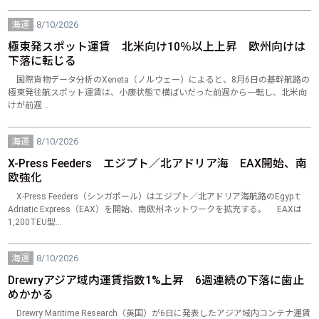
海運
8/10/2026
極東発スポット運賃 北米向け10％以上上昇 欧州向けは
下落に転じる
国際貨物データ分析のXeneta（ノルウェー）によると、8月6日の基幹航路の
極東発往航スポット運賃は、小康状態で横ばいだった前週から一転し、北米向
けが前週…
海運
8/10/2026
X-Press Feeders エジプト／北アドリア海 EAX開始、南
欧強化
X-Press Feeders（シンガポール）はエジプト／北アドリア海航路のEgypｔ
Adriatic Express（EAX）を開始、南欧州ネットワークを拡充する。 EAXは
1,200TEU型…
海運
8/10/2026
Drewryアジア域内運賃指数1%上昇 6週連続の下落に歯止
めかかる
Drewry Maritime Research（英国）が6日に発表したアジア域内コンテナ運賃