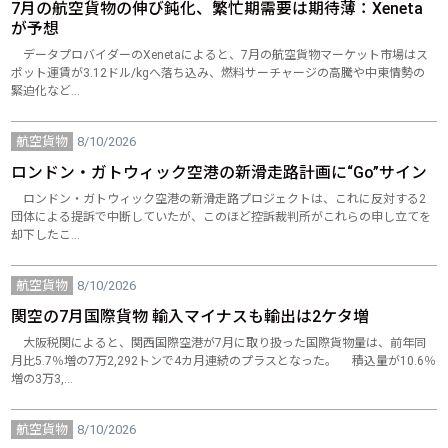
7月の航空貨物の伸び鈍化、繁忙期需要は期待薄：Xeneta
が予想
データプロバイダーのXenetaによると、7月の航空貨物マーケット市場はス
ポット運賃が3.12ドル/kgへ落ち込み、燃料サーチャージの高騰や中東情勢の
緊迫化など…
航空貨物
8/10/2026
ロンドン・ガトウィック空港の新滑走路計画に“Go”サイン
ロンドン・ガトウィック空港の新滑走路プロジェクトは、これに反対する2
団体による提訴で中断していたが、このほど控訴裁判所がこれらの申し立てを
却下したこ…
航空貨物
8/10/2026
関空の7月国際貨物 輸入マイナスも輸出は2ケタ増
大阪税関によると、関西国際空港が7月に取り扱った国際貨物量は、前年同
月比5.7％増の7万2,292トンで4カ月連続のプラスとなった。 積込量が10.6％
増の3万3,…
航空貨物
8/10/2026