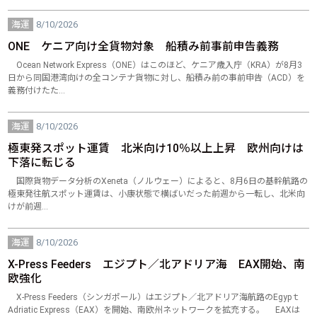
海運
8/10/2026
ONE ケニア向け全貨物対象 船積み前事前申告義務
Ocean Network Express（ONE）はこのほど、ケニア歳入庁（KRA）が8月3
日から同国港湾向けの全コンテナ貨物に対し、船積み前の事前申告（ACD）を
義務付けたた…
海運
8/10/2026
極東発スポット運賃 北米向け10％以上上昇 欧州向けは
下落に転じる
国際貨物データ分析のXeneta（ノルウェー）によると、8月6日の基幹航路の
極東発往航スポット運賃は、小康状態で横ばいだった前週から一転し、北米向
けが前週…
海運
8/10/2026
X-Press Feeders エジプト／北アドリア海 EAX開始、南
欧強化
X-Press Feeders（シンガポール）はエジプト／北アドリア海航路のEgypｔ
Adriatic Express（EAX）を開始、南欧州ネットワークを拡充する。 EAXは