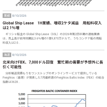
業績
8/10/2026
Global Ship Lease 1H業績、増収2ケタ減益 用船料収入
は2.1％増
ギリシャ船主の Global Ship Lease（GSL）の2026年第2四半期の連結業績
は、売上高が前年同期比3.6％増の1億9,870万ドルで、うちコンテナ船の用船
料収入は2.0…
海運
8/10/2026
北米向けFBX、7,000ドル回復 繁忙期の需要が予想外に長
引く可能性
分析輸送見積もりをワンストップのオンラインサービスで提供している
Freightos（香港）が発表した7月最終週のFreightos Baltic Index（FBX）の総合
指数は3628…