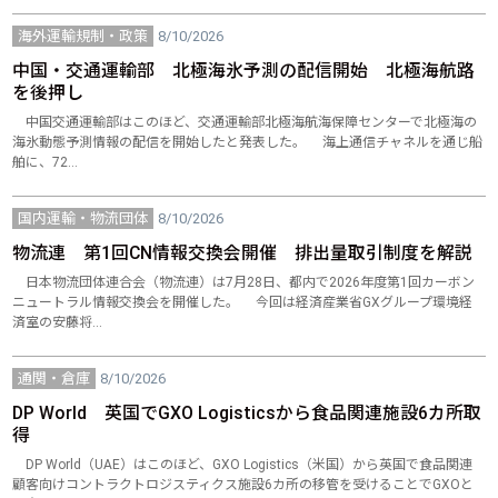
海外運輸規制・政策
8/10/2026
中国・交通運輸部 北極海氷予測の配信開始 北極海航路
を後押し
中国交通運輸部はこのほど、交通運輸部北極海航海保障センターで北極海の
海氷動態予測情報の配信を開始したと発表した。 海上通信チャネルを通じ船
舶に、72…
国内運輸・物流団体
8/10/2026
物流連 第1回CN情報交換会開催 排出量取引制度を解説
日本物流団体連合会（物流連）は7月28日、都内で2026年度第1回カーボン
ニュートラル情報交換会を開催した。 今回は経済産業省GXグループ環境経
済室の安藤将…
通関・倉庫
8/10/2026
DP World 英国でGXO Logisticsから食品関連施設6カ所取
得
DP World（UAE）はこのほど、GXO Logistics（米国）から英国で食品関連
顧客向けコントラクトロジスティクス施設6カ所の移管を受けることでGXOと