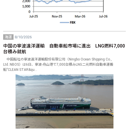
海運
8/10/2026
中国の寧波遠洋運輸 自動車船市場に進出 LNG燃料7,000
台積み就航
中国船社の寧波遠洋運輸股份有限公司（Ningbo Ocean Shipping Co.,
Ltd.:NBOS）は6日、寧波-舟山港で7,000台積みLNG二元燃料自動車運搬
船"CLEAN STAR&qu…