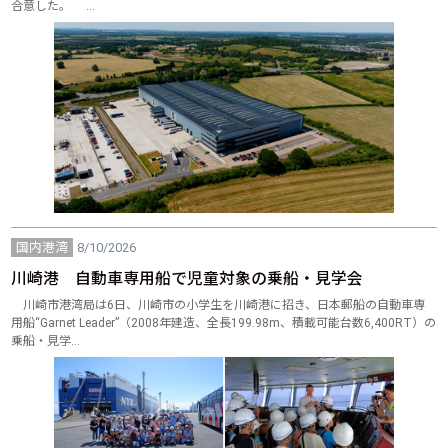
合意した。 …
国内港湾
8/10/2026
川崎港 自動車専用船で児童対象の乗船・見学会
川崎市港湾局は6日、川崎市の小学生を川崎港に招き、日本郵船の自動車専
用船“Garnet Leader”（2008年建造、全長199.98m、積載可能台数6,400RT）の
乗船・見学…