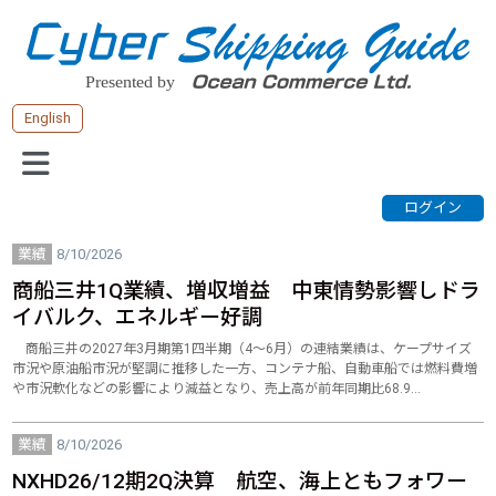
English
業績
8/10/2026
商船三井1Q業績、増収増益 中東情勢影響しドラ
イバルク、エネルギー好調
商船三井の2027年3月期第1四半期（4～6月）の連結業績は、ケープサイズ
市況や原油船市況が堅調に推移した一方、コンテナ船、自動車船では燃料費増
や市況軟化などの影響により減益となり、売上高が前年同期比68.9…
業績
8/10/2026
NXHD26/12期2Q決算 航空、海上ともフォワー