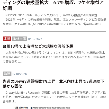
ディングの取扱量拡大 6.7％増収、2ケタ増益と
好調
NIPPON EXPRESSホールディングスは7日、26年12月期第2四半期累計
（2026年1～6月）の連結業績を発表、航空、海上フォワーディングと取扱数量
が増加、売上高は1兆3,566億円と前年同期比6.7％増となり、営業利益は56…
速報
海外港湾
8/10/2026
台風13号で上海港など大規模な滞船予想
大型で非常に強い台風13号（ドルフィン）は、8日14時現在、久米島の西北
西約160kmにあって、1時間におよそ15kmの速さで西へ進んでおり、中国当局
は警告を発し…
海運
8/10/2026
先週のDrewry運賃指数1%上昇 北米向け上昇で3週連続下
落から回復
Drewry Maritime Research（英国）が6日に発表した太平洋航路、アジア／欧
州航路、大西洋航路における主要8ルートの世界コンテナ運賃指数（WCI）の総
合指数は…