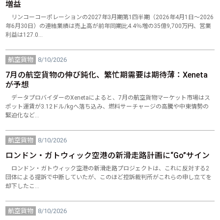
増益
リンコーコーポレーションの2027年3月期第1四半期（2026年4月1日～2026
年6月30日）の連結業績は売上高が前年同期比4.4％増の35億9,700万円、営業
利益は127.0…
航空貨物
8/10/2026
7月の航空貨物の伸び鈍化、繁忙期需要は期待薄：Xeneta
が予想
データプロバイダーのXenetaによると、7月の航空貨物マーケット市場はス
ポット運賃が3.12ドル/kgへ落ち込み、燃料サーチャージの高騰や中東情勢の
緊迫化など…
航空貨物
8/10/2026
ロンドン・ガトウィック空港の新滑走路計画に“Go”サイン
ロンドン・ガトウィック空港の新滑走路プロジェクトは、これに反対する2
団体による提訴で中断していたが、このほど控訴裁判所がこれらの申し立てを
却下したこ…
航空貨物
8/10/2026