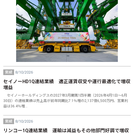
業績
8/10/2026
セイノーHD1Q連結業績 適正運賃収受や運行最適化で増収
増益
セイノーホールディングスの2027年3月期第1四半期（2026年4月1日～6月
30日）の連結業績は売上高が前年同期比7.1％増の2,137億6,500万円、営業利
益は36.4％増…
業績
8/10/2026
リンコー1Q連結業績 運輸は減益もその他部門好調で増収