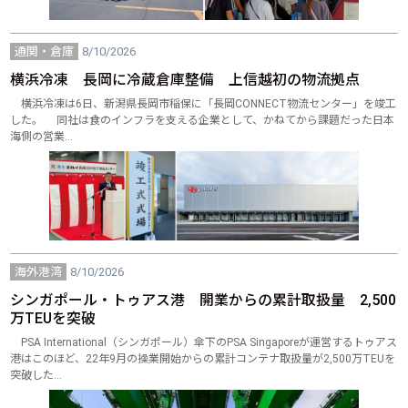
通関・倉庫
8/10/2026
横浜冷凍 長岡に冷蔵倉庫整備 上信越初の物流拠点
横浜冷凍は6日、新潟県長岡市稲保に「長岡CONNECT物流センター」を竣工
した。 同社は食のインフラを支える企業として、かねてから課題だった日本
海側の営業…
海外港湾
8/10/2026
シンガポール・トゥアス港 開業からの累計取扱量 2,500
万TEUを突破
PSA International（シンガポール）傘下のPSA Singaporeが運営するトゥアス
港はこのほど、22年9月の操業開始からの累計コンテナ取扱量が2,500万TEUを
突破した…