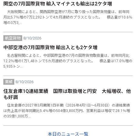
関空の7月国際貨物 輸入マイナスも輸出は2ケタ増
大阪税関によると、関西国際空港が7月に取り扱った国際貨物量は、前年同
月比5.7％増の7万2,292トンで4カ月連続のプラスとなった。 積込量が10.6％
増の3万3,…
航空貨物
8/10/2026
中部空港の7月国際貨物 輸出入とも2ケタ増
名古屋税関によると、中部国際空港の7月の国際貨物取扱量は、前年同月比
12.2％増の1万1,48トンで5カ月連続のプラスとなった。 積込量は17.0％増の
5,935トン…
業績
8/10/2026
住友倉庫1Q連結業績 国際は取扱増と円安 大幅増収、他
も好調
住友倉庫の2027年3月期第1四半期（2026年4月1日～6月30日）の連結業績
は売上高が前年同期比5.4％増の504億3,800万円、営業利益は増収で28.1％増
の35億1,000万…
本日のニュース一覧