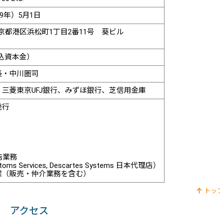
49年）5月1日
3 東京都港区浜松町1丁目2番11号 葵ビル
払込資本金）
長・中川圏司
三菱東京UFJ銀行、みずほ銀行、芝信用金庫
発行
店業務
stoms Services, Descartes Systems 日本代理店）
業（販売・仲介業務を含む）
トッ
アクセス