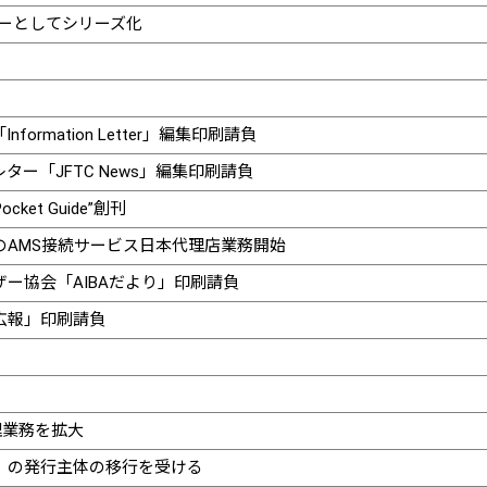
ーとしてシリーズ化
ormation Letter」編集印刷請負
ー「JFTC News」編集印刷請負
Pocket Guide”創刊
ces, Inc.のAMS接続サービス日本代理店業務開始
ー協会「AIBAだより」印刷請負
広報」印刷請負
pの代理業務を拡大
」の発行主体の移行を受ける