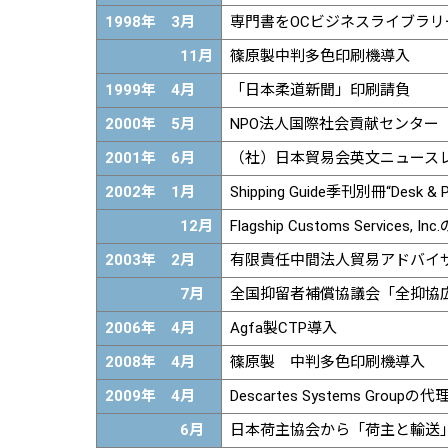
1998年 3月
専門書をOCビジネスライブラリ
11月
篠原製中判多色印刷機導入
1999年 4月
「日本柔道新聞」印刷請負
2000年 5月
NPO法人国際社会貢献センター「Inf
2001年 6月
（社）日本貿易会英文ニュースレタ
2002年 1月
Shipping Guide季刊別冊“Desk & 
12月
Flagship Customs Servi
2003年 2月
有限責任中間法人貿易アドバイザ
7月
全国抑留者補償協議会「全抑協
2006年 4月
Agfa製CTP導入
2008年 4月
篠原製 中判多色印刷機導入
2009年 4月
Descartes Systems Grou
6月
日本荷主協会から「荷主と輸送