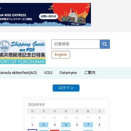
English
Canada eManifest(ACI)
ICS2
Datamyne
ご案内