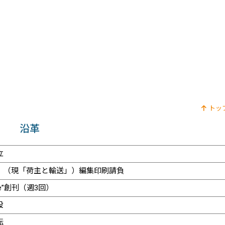
トッ
沿革
立
」（現「荷主と輸送」）編集印刷請負
ide”創刊（週3回）
設
転