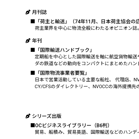
月刊誌
■「荷主と輸送」（74年11月、日本荷主協会の
荷主業界を中心に物流全般にわたるオピニオン誌
年刊
■「国際輸送ハンドブック」
定期船を中心とした国際輸送を軸に航空貨物輸送や
ダの鉄道などの動向をコンパクトにまとめたハン
■「国際物流事業者要覧」
日本で営業活動している主要な船社、 代理店、NV
CY/CFSのダイレクトリー、NVOCCの海外提携先
シリーズ出版
■OCビジネスライブラリー（B6判）
貿易、船積み、貿易英語、国際輸送などのハンデ