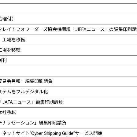
月〜金曜付）
レイトフォワーダーズ協会機関紙「JIFFAニュース」の編集印刷請
、工場を移転
工場を移転
創刊
貿易会月報」編集印刷請負
ステムをフルデジタル化
JAFAニュース」編集印刷請負
本社移転
テナリゼーション」編集印刷請負
イト“Cyber Shipping Guide”サービス開始