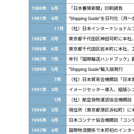
1980年 6月
「日本養殖新聞」印刷請負
1981年 4月
“Shipping Guide”を日刊化（
11月
（社）日本インターナショナルフ
1982年 5月
東京都千代田区神田司町に本社
1986年 6月
東京都千代田区岩本町に本社、
1987年 7月
年刊「国際輸送ハンドブック」
1989年 5月
“Shipping Guide”輸入版発行
7月
（社）日本貿易会機関誌「日本
1991年 3月
イメージセッター導入、組版シ
7月
（社）航空貨物運送協会機関誌「
1994年 3月
現住所（東京都港区浜松町）に
1995年 4月
日本コンテナ協会機関誌「コン
1997年 4月
国際物流関係で本邦初のインターネットサ