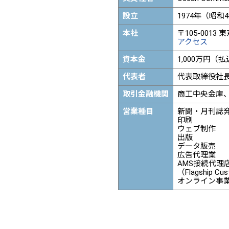
設立
1974年（昭和
本社
〒105-001
アクセス
資本金
1,000万円（
代表者
代表取締役社
取引金融機関
商工中央金庫、
営業種目
新聞・月刊誌
印刷
ウェブ制作
出版
データ販売
広告代理業
AMS接続代理
（Flagship Cu
オンライン事