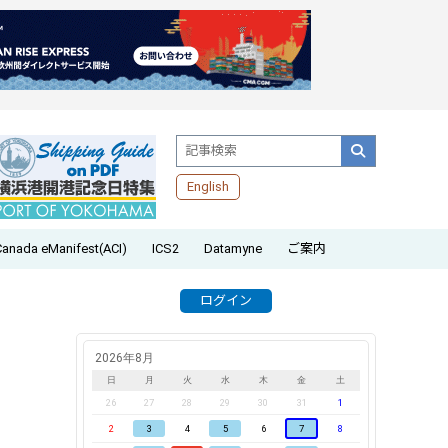
English
Canada eManifest(ACI)
ICS2
Datamyne
ご案内