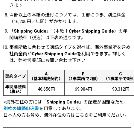
きます。
４部以上の本紙の送付については、１部につき、別途料金
（16,200円／年間）がかかります。
「
Shipping Guide
」（本紙＋
Cyber
Shipping Guide
）の年
間購読料（税込）は下表の通りです。
事業所数に合わせて購読タイプを選べば、海外事業所を含め
社員全員が
Cyber
Shipping Guide
を利用できます。詳しく
は、弊社営業部にお問い合わせ下さい。
A
B
C
契約タイプ
（基本購読契約）
（1事業所で2部）
（1事業所で3部
年間購読料
46,656円
69,984円
93,312円
（税込）
※海外在住の方には「
Shipping Guide
」の配送が困難なため、
別枠の購読申込書
を用意してあります。
日本人の方も含め、海外在住の方はこちらをご利用ください。