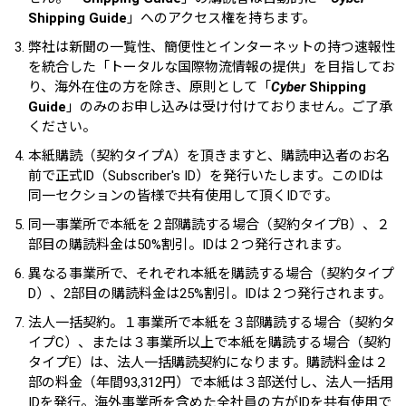
Shipping Guide
」へのアクセス権を持ちます。
弊社は新聞の一覧性、簡便性とインターネットの持つ速報性
を統合した「トータルな国際物流情報の提供」を目指してお
り、海外在住の方を除き、原則として「
Cyber
Shipping
Guide
」のみのお申し込みは受け付けておりません。ご了承
ください。
本紙購読（契約タイプA）を頂きますと、購読申込者のお名
前で正式ID（Subscriber's ID）を発行いたします。このIDは
同一セクションの皆様で共有使用して頂くIDです。
同一事業所で本紙を２部購読する場合（契約タイプB）、２
部目の購読料金は50%割引。IDは２つ発行されます。
異なる事業所で、それぞれ本紙を購読する場合（契約タイプ
D）、2部目の購読料金は25%割引。IDは２つ発行されます。
法人一括契約。１事業所で本紙を３部購読する場合（契約タ
イプC）、または３事業所以上で本紙を購読する場合（契約
タイプE）は、法人一括購読契約になります。購読料金は２
部の料金（年間93,312円）で本紙は３部送付し、法人一括用
IDを発行。海外事業所を含めた全社員の方がIDを共有使用で